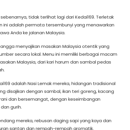
ebenarnya, tidak terlihat lagi dari Kedai169. Terletak
an ini adalah permata tersembunyi yang menawarkan
wa Anda ke jalanan Malaysia.
 bangga menyajikan masakan Malaysia otentik yang
mber secara lokal. Menu ini memiliki berbagai macam
akan Malaysia, dari kari harum dan sambal pedas
ah.
ai169 adalah Nasi Lemak mereka, hidangan tradisional
ang disajikan dengan sambal, ikan teri goreng, kacang
berani dan bersemangat, dengan keseimbangan
dan gurih.
rendang mereka, rebusan daging sapi yang kaya dan
ran santan dan rempah-rempah aromatik.