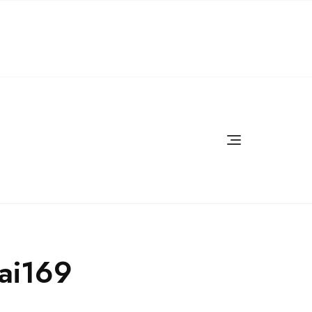
dai169