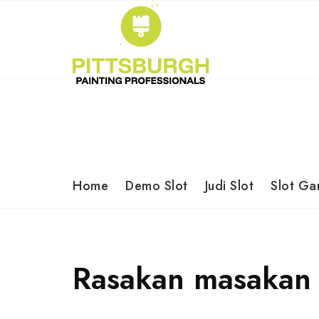
Skip
to
content
Home
Demo Slot
Judi Slot
Slot G
Rasakan masakan 