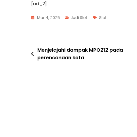
[ad_2]
Tags
Mar 4, 2025
Judi Slot
Slot
Post
Menjelajahi dampak MPO212 pada
perencanaan kota
navigation