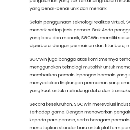
pengalaman yang tak tertandingi dalam ind
yang benar-benar unik dan menarik.
Selain penggunaan teknologi realitas virtua
menarik setiap jenis pemain. Baik Anda pengg
yang baru dan menarik, SGCWin memiliki sesu
diperbarui dengan permainan dan fitur baru, 
SGCWin juga bangga atas komitmennya terhada
menggunakan teknologi mutakhir untuk memas
memberikan pemain lapangan bermain yang set
menyediakan lingkungan permainan yang ama
yang kuat untuk melindungi data dan transaks
Secara keseluruhan, SGCWin merevolusi indu
terhadap game. Dengan menawarkan pengala
kepada para pemain, serta beragam permaina
menetapkan standar baru untuk platform per