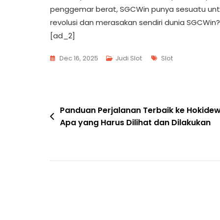
penggemar berat, SGCWin punya sesuatu unt
revolusi dan merasakan sendiri dunia SGCWin?
[ad_2]
Tags
Dec 16, 2025
Judi Slot
Slot
Post
Panduan Perjalanan Terbaik ke Hokidew
Apa yang Harus Dilihat dan Dilakukan
navigation