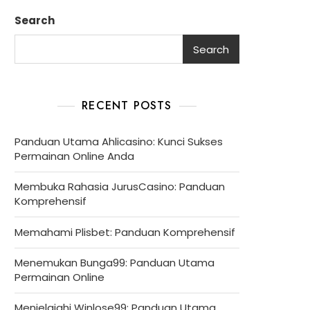
Search
Search
RECENT POSTS
Panduan Utama Ahlicasino: Kunci Sukses
Permainan Online Anda
Membuka Rahasia JurusCasino: Panduan
Komprehensif
Memahami Plisbet: Panduan Komprehensif
Menemukan Bunga99: Panduan Utama
Permainan Online
Menjelajahi Winlose99: Panduan Utama