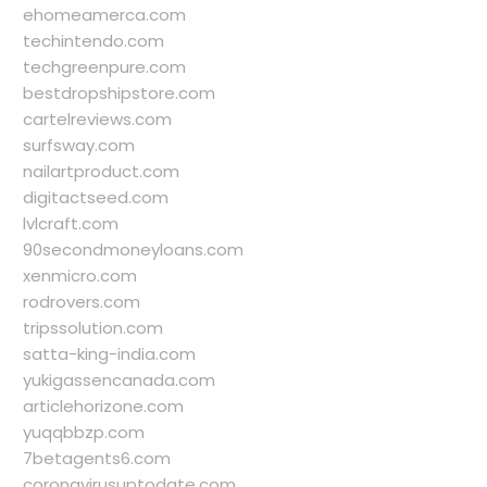
ehomeamerca.com
techintendo.com
techgreenpure.com
bestdropshipstore.com
cartelreviews.com
surfsway.com
nailartproduct.com
digitactseed.com
lvlcraft.com
90secondmoneyloans.com
xenmicro.com
rodrovers.com
tripssolution.com
satta-king-india.com
yukigassencanada.com
articlehorizone.com
yuqqbbzp.com
7betagents6.com
coronavirusuptodate.com