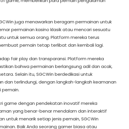
ustri game, memberikan para pemain pengalaman
l, SGCWin juga menawarkan beragam permainan untuk
emar permainan kasino klasik atau mencari sesuatu
atu untuk semua orang. Platform mereka terus
membuat pemain tetap terlibat dan kembali lagi.
p fair play dan transparansi. Platform mereka
tikan bahwa permainan berlangsung adil dan acak,
ara. Selain itu, SGCWin berdedikasi untuk
n dan terlindungi, dengan langkah-langkah keamanan
i pemain.
stri game dengan pendekatan inovatif mereka
man yang benar-benar mendalam dan interaktif
n untuk menarik setiap jenis pemain, SGCWin
mainan. Baik Anda seorang gamer biasa atau