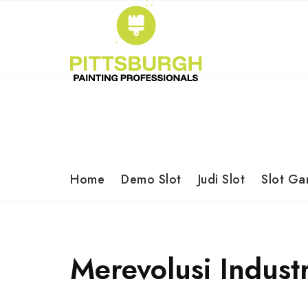
Skip
to
content
Home
Demo Slot
Judi Slot
Slot G
Merevolusi Indus