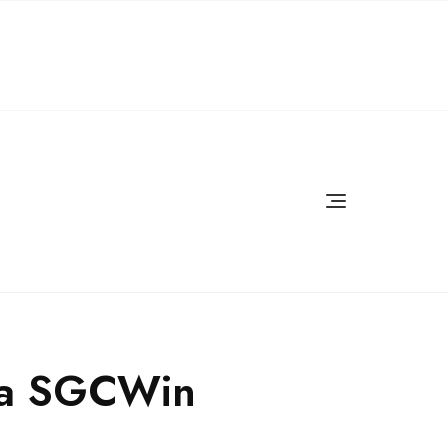
nia SGCWin