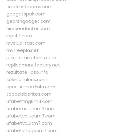
crackinstreams.com
gadgetspak.com
gearsngadget.com
hireseodoctor.com
lapsfit.com
levelup-fast.com
mytreepla.net
pokersimulations.com
replicamanufactory.net
rezultate-loto.info
splendifulous.com
sportsrecords4u.com
topceleberites.com
ufabetting8m4.com
ufabetunionum3.com
ufabetvalueum3.com
ufabetvaultm7.com
ufabetvillageum7.com