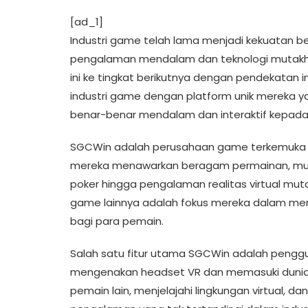
[ad_1]
Industri game telah lama menjadi kekuatan b
pengalaman mendalam dan teknologi mutakh
ini ke tingkat berikutnya dengan pendekatan
industri game dengan platform unik merek
benar-benar mendalam dan interaktif kepada
SGCWin adalah perusahaan game terkemuka 
mereka menawarkan beragam permainan, mulai 
poker hingga pengalaman realitas virtual mu
game lainnya adalah fokus mereka dalam me
bagi para pemain.
Salah satu fitur utama SGCWin adalah penggun
mengenakan headset VR dan memasuki dunia 
pemain lain, menjelajahi lingkungan virtual, d