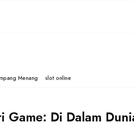
ampang Menang
slot online
tri Game: Di Dalam Du