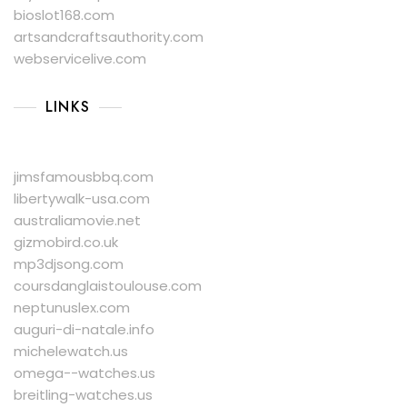
bioslot168.com
artsandcraftsauthority.com
webservicelive.com
LINKS
jimsfamousbbq.com
libertywalk-usa.com
australiamovie.net
gizmobird.co.uk
mp3djsong.com
coursdanglaistoulouse.com
neptunuslex.com
auguri-di-natale.info
michelewatch.us
omega--watches.us
breitling-watches.us