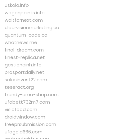
uskola.info
wagonpaints.info
waitfornext.com
clearvisionmarketing.co
quantum-code.co
whatnews.me
final-dream.com
finest-replica.net
gestioneinh.info
prosportdaily.net
salesinvest22.com
teseract.org
trendy-ama-shop.com
ufabett732m7.com
visiofood.com
droidwindow.com
freeprsubmission.com
ufagold666.com