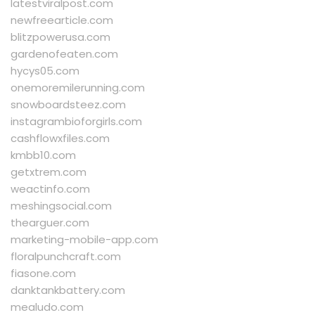
latestviralpost.com
newfreearticle.com
blitzpowerusa.com
gardenofeaten.com
hycys05.com
onemoremilerunning.com
snowboardsteez.com
instagrambioforgirls.com
cashflowxfiles.com
kmbb10.com
getxtrem.com
weactinfo.com
meshingsocial.com
thearguer.com
marketing-mobile-app.com
floralpunchcraft.com
fiasone.com
danktankbattery.com
mealudo.com