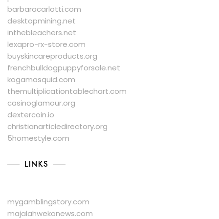
barbaracarlotti.com
desktopmining.net
inthebleachers.net
lexapro-rx-store.com
buyskincareproducts.org
frenchbulldogpuppyforsale.net
kogamasquid.com
themultiplicationtablechart.com
casinoglamour.org
dextercoin.io
christianarticledirectory.org
5homestyle.com
LINKS
mygamblingstory.com
majalahwekonews.com