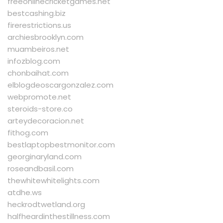
freeonlinecricketgames.net
bestcashing.biz
firerestrictions.us
archiesbrooklyn.com
muambeiros.net
infozblog.com
chonbaihat.com
elblogdeoscargonzalez.com
webpromote.net
steroids-store.co
arteydecoracion.net
fithog.com
bestlaptopbestmonitor.com
georginaryland.com
roseandbasil.com
thewhitewhitelights.com
atdhe.ws
heckrodtwetland.org
halfheardinthestillness.com