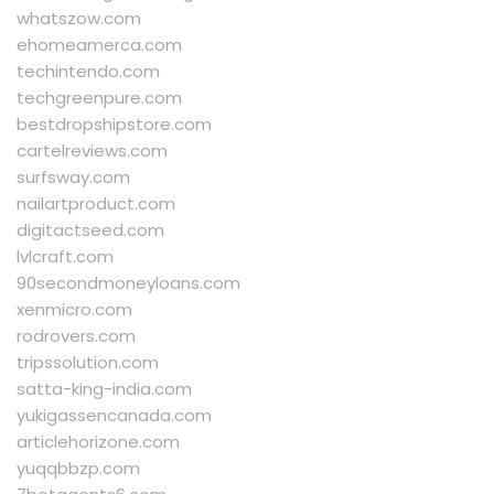
whatszow.com
ehomeamerca.com
techintendo.com
techgreenpure.com
bestdropshipstore.com
cartelreviews.com
surfsway.com
nailartproduct.com
digitactseed.com
lvlcraft.com
90secondmoneyloans.com
xenmicro.com
rodrovers.com
tripssolution.com
satta-king-india.com
yukigassencanada.com
articlehorizone.com
yuqqbbzp.com