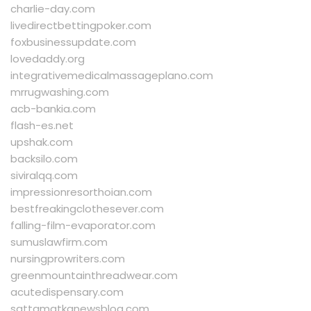
charlie-day.com
livedirectbettingpoker.com
foxbusinessupdate.com
lovedaddy.org
integrativemedicalmassageplano.com
mrrugwashing.com
acb-bankia.com
flash-es.net
upshak.com
backsilo.com
siviralqq.com
impressionresorthoian.com
bestfreakingclothesever.com
falling-film-evaporator.com
sumuslawfirm.com
nursingprowriters.com
greenmountainthreadwear.com
acutedispensary.com
sattamatkanewsblog.com