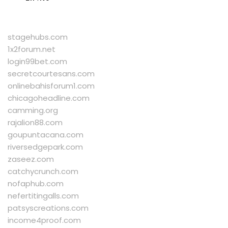
stagehubs.com
1x2forum.net
login99bet.com
secretcourtesans.com
onlinebahisforum1.com
chicagoheadline.com
camming.org
rajalion88.com
goupuntacana.com
riversedgepark.com
zaseez.com
catchycrunch.com
nofaphub.com
nefertitingalls.com
patsyscreations.com
income4proof.com