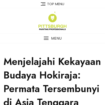
Skip
TOP MENU
to
content
MENU
Menjelajahi Kekayaan
Budaya Hokiraja:
Permata Tersembunyi
di Asia Tenggara