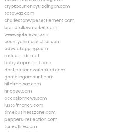
cryptocurrencytradingcn.com
totowaz.com
charlestonwipesettlement.com
brandfollowmarket.com
weeklyjobnews.com
countyanimalshelter.com
adwebtagging.com
ranksuperior.net
babystepahead.com
destinationoverlooked.com
gamblingamount.com
hillclimbwax.com
hnopse.com
occasionnews.com
lustofmoney.com
timebusinesszone.com
peppers-reflection.com
tuneoflife.com