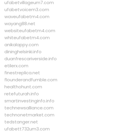
ufabetvillageum7.com
ufabetvoicem3.com
waveufabetm4.com
wayang88.net
websiteufabetm4.com
whiteufabetm4.com
anikalappy.com
dininghelsinki.info
duanfrescariverside.info
etilerx.com
finestreplica.net
flounderandfumble.com
healthohunt.com
retefuturah.info
smartinvestinginfo.info
technewsalliance.com
technonetmarket.com
tedstanger.net
ufabett732um3.com