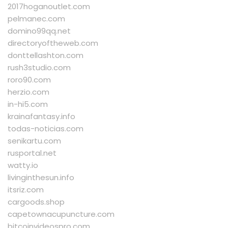
2017hoganoutlet.com
pelmanec.com
domino99qq.net
directoryoftheweb.com
donttellashton.com
rush3studio.com
roro90.com
herzio.com
in-hi5.com
krainafantasy.info
todas-noticias.com
senikartu.com
rusportal.net
watty.io
livinginthesun.info
itsriz.com
cargoods.shop
capetownacupuncture.com
bitcoinvideospro.com