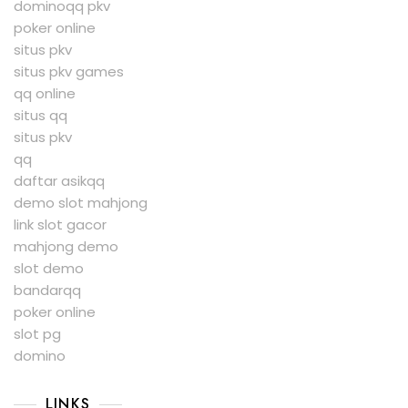
dominoqq pkv
poker online
situs pkv
situs pkv games
qq online
situs qq
situs pkv
qq
daftar asikqq
demo slot mahjong
link slot gacor
mahjong demo
slot demo
bandarqq
poker online
slot pg
domino
LINKS