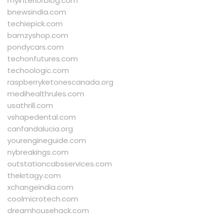
myinteriorblog.com
bnewsindia.com
techiepick.com
bamzyshop.com
pondycars.com
techonfutures.com
techoologic.com
raspberryketonescanada.org
medihealthrules.com
usathrill.com
vshapedental.com
canfandalucia.org
yourengineguide.com
nybreakings.com
outstationcabsservices.com
thekrtagy.com
xchangeindia.com
coolmicrotech.com
dreamhousehack.com