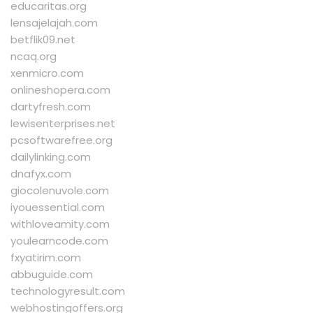
educaritas.org
lensajelajah.com
betflik09.net
ncaq.org
xenmicro.com
onlineshopera.com
dartyfresh.com
lewisenterprises.net
pcsoftwarefree.org
dailylinking.com
dnafyx.com
giocolenuvole.com
iyouessential.com
withloveamity.com
youlearncode.com
fxyatirim.com
abbuguide.com
technologyresult.com
webhostingoffers.org