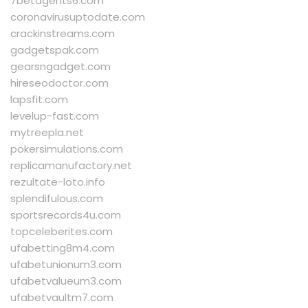
7betagents6.com
coronavirusuptodate.com
crackinstreams.com
gadgetspak.com
gearsngadget.com
hireseodoctor.com
lapsfit.com
levelup-fast.com
mytreepla.net
pokersimulations.com
replicamanufactory.net
rezultate-loto.info
splendifulous.com
sportsrecords4u.com
topceleberites.com
ufabetting8m4.com
ufabetunionum3.com
ufabetvalueum3.com
ufabetvaultm7.com