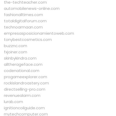
the-techteacher.com
automobilenews-online.com
fashionalltimes.com
totaldigitalforum.com
technoarmaan.com
empresasposicionamientoweb.com
tonybestcosmetics.com
buzznc.com
fxjoiner.com
skinbykindra.com
alltherageface.com
codenational.com
progameexplorer.com
rockislandroastery.com
directselling-pro.com
revenuealarm.com
lurab.com
ignitioncoilguide.com
mytechcomputer.com