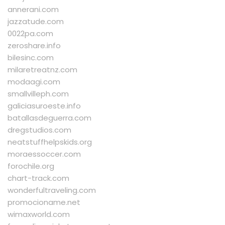
annerani.com
jazzatude.com
0022pa.com
zeroshare.info
bilesinc.com
milaretreatnz.com
modaagi.com
smallvilleph.com
galiciasuroeste.info
batallasdeguerra.com
dregstudios.com
neatstuffhelpskids.org
moraessoccer.com
forochile.org
chart-track.com
wonderfultraveling.com
promocioname.net
wimaxworld.com