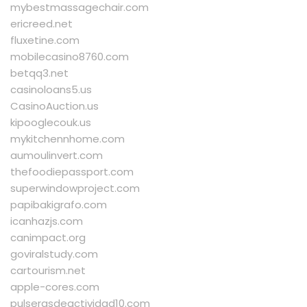
mybestmassagechair.com
ericreed.net
fluxetine.com
mobilecasino8760.com
betqq3.net
casinoloans5.us
CasinoAuction.us
kipooglecouk.us
mykitchennhome.com
aumoulinvert.com
thefoodiepassport.com
superwindowproject.com
papibakigrafo.com
icanhazjs.com
canimpact.org
goviralstudy.com
cartourism.net
apple-cores.com
pulserasdeactividad10.com