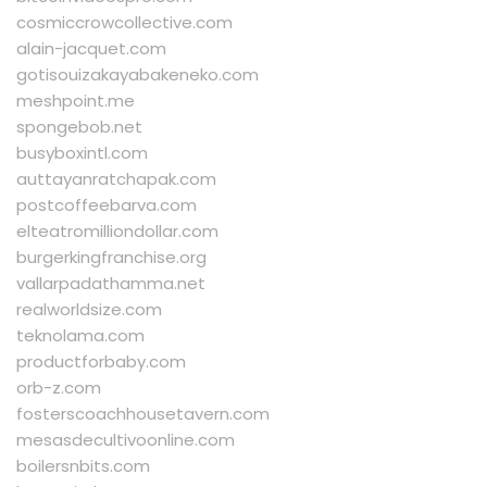
cosmiccrowcollective.com
alain-jacquet.com
gotisouizakayabakeneko.com
meshpoint.me
spongebob.net
busyboxintl.com
auttayanratchapak.com
postcoffeebarva.com
elteatromilliondollar.com
burgerkingfranchise.org
vallarpadathamma.net
realworldsize.com
teknolama.com
productforbaby.com
orb-z.com
fosterscoachhousetavern.com
mesasdecultivoonline.com
boilersnbits.com