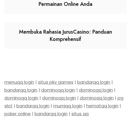
Permainan Online Anda
Membuka Rahasia JurusCasino: Panduan
Komprehensif
menuqq login
|
situs pkv games
|
bandarqq login
|
bandarqq login
|
dominoqq login
|
dominoqq login
|
dominoqq login
|
dominoqq login
|
dominoqq login
|
pg
slot
|
bandarqq login
|
murniqq login
|
hematqq login
|
poker online
|
bandarqq login
|
situs qq