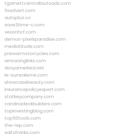
tgarnettcentrallautoads.com
fixadvert.com
autopluz.co
save3time-c.com
vexonhcf.com
demos-pixelsparadise.com
mediatitude.com
prewarmotorcycles.com
simracinglinks.com
dosyamerkezi.net
le-surrealisme.com
showcasebeauty.com
insurancepolicyexpert.com
statkeycompany.com
carolinadeckbuilders.com
topinvestingblog.com
top50tools.com
the-rep.com
saltyfranks.com