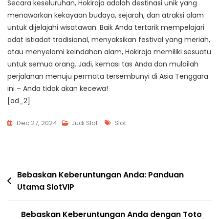
Secara keseluruhan, Hokiraja adalah destinasi unik yang
menawarkan kekayaan budaya, sejarah, dan atraksi alam
untuk dijelajahi wisatawan. Baik Anda tertarik mempelajari
adat istiadat tradisional, menyaksikan festival yang meriah,
atau menyelami keindahan alam, Hokiraja memiliki sesuatu
untuk semua orang. Jadi, kemasi tas Anda dan mulailah
perjalanan menuju permata tersembunyi di Asia Tenggara
ini – Anda tidak akan kecewa!
[ad_2]
Tags
Dec 27, 2024
Judi Slot
Slot
Post
Bebaskan Keberuntungan Anda: Panduan
Utama SlotVIP
navigation
Bebaskan Keberuntungan Anda dengan Toto