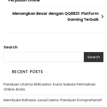
Perjudian Online
Menangkan Besar dengan QQ8821: Platform
Gaming Terbaik
Search
Search
RECENT POSTS
Panduan Utama Ahlicasino: Kunci Sukses Permainan
Online Anda
Membuka Rahasia JurusCasino: Panduan Komprehensif