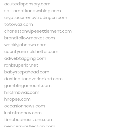
acutedispensary.com
sattamatkanewsblog.com
cryptocurrencytradingcn.com
totowaz.com
charlestonwipesettlement.com
brandfollowmarket.com
weeklyjobnews.com
countyanimalshelter.com
adwebtagging.com
ranksuperior.net
babystepahead.com
destinationoverlooked.com
gamblingamount.com
hillclimbwax.com
hnopse.com
occasionnews.com
lustofmoney.com
timebusinesszone.com
peppers-reflection.com