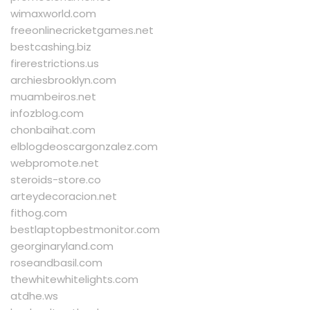
wimaxworld.com
freeonlinecricketgames.net
bestcashing.biz
firerestrictions.us
archiesbrooklyn.com
muambeiros.net
infozblog.com
chonbaihat.com
elblogdeoscargonzalez.com
webpromote.net
steroids-store.co
arteydecoracion.net
fithog.com
bestlaptopbestmonitor.com
georginaryland.com
roseandbasil.com
thewhitewhitelights.com
atdhe.ws