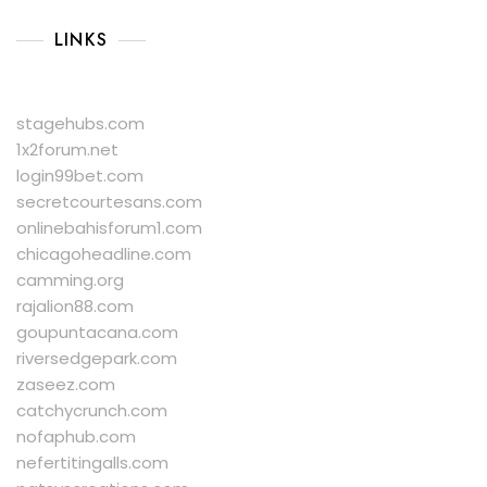
LINKS
stagehubs.com
1x2forum.net
login99bet.com
secretcourtesans.com
onlinebahisforum1.com
chicagoheadline.com
camming.org
rajalion88.com
goupuntacana.com
riversedgepark.com
zaseez.com
catchycrunch.com
nofaphub.com
nefertitingalls.com