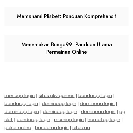
Memahami Plisbet: Panduan Komprehensif
Menemukan Bunga99: Panduan Utama
Permainan Online
menuqq login
|
situs pkv games
|
bandarqq login
|
bandarqq login
|
dominoqq login
|
dominoqq login
|
dominoqq login
|
dominoqq login
|
dominoqq login
|
pg
slot
|
bandarqq login
|
murniqq login
|
hematqq login
|
poker online
|
bandarqq login
|
situs qq