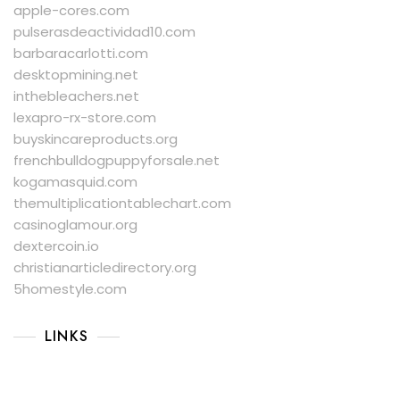
apple-cores.com
pulserasdeactividad10.com
barbaracarlotti.com
desktopmining.net
inthebleachers.net
lexapro-rx-store.com
buyskincareproducts.org
frenchbulldogpuppyforsale.net
kogamasquid.com
themultiplicationtablechart.com
casinoglamour.org
dextercoin.io
christianarticledirectory.org
5homestyle.com
LINKS