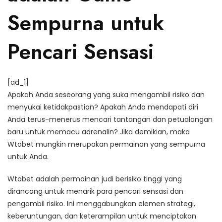
Sempurna untuk
Pencari Sensasi
[ad_1]
Apakah Anda seseorang yang suka mengambil risiko dan
menyukai ketidakpastian? Apakah Anda mendapati diri
Anda terus-menerus mencari tantangan dan petualangan
baru untuk memacu adrenalin? Jika demikian, maka
Wtobet mungkin merupakan permainan yang sempurna
untuk Anda.
Wtobet adalah permainan judi berisiko tinggi yang
dirancang untuk menarik para pencari sensasi dan
pengambil risiko. Ini menggabungkan elemen strategi,
keberuntungan, dan keterampilan untuk menciptakan