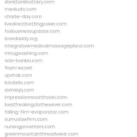
danktankbattery.com
mealudo.com
charlie-day.com
livedirectbettingpoker.com
foxbusinessupdate.com
lovedaddy.org
integrativemedicalmassageplano.com
mrrugwashing.com
acb-bankia.com
flash-es.net
upshak.com
backsilo.com
siviralqq.com
impressionresorthoian.com
bestfreakingclothesever.com
falling-film-evaporator.com
sumuslawfirm.com
nursingprowriters.com
greenmountainthreadwear.com