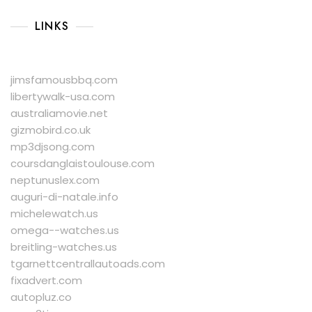
LINKS
jimsfamousbbq.com
libertywalk-usa.com
australiamovie.net
gizmobird.co.uk
mp3djsong.com
coursdanglaistoulouse.com
neptunuslex.com
auguri-di-natale.info
michelewatch.us
omega--watches.us
breitling-watches.us
tgarnettcentrallautoads.com
fixadvert.com
autopluz.co