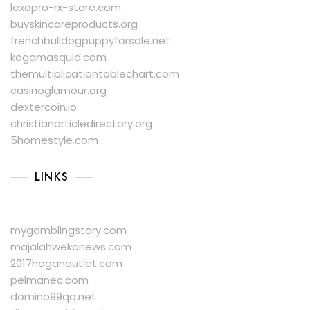
lexapro-rx-store.com
buyskincareproducts.org
frenchbulldogpuppyforsale.net
kogamasquid.com
themultiplicationtablechart.com
casinoglamour.org
dextercoin.io
christianarticledirectory.org
5homestyle.com
LINKS
mygamblingstory.com
majalahwekonews.com
2017hoganoutlet.com
pelmanec.com
domino99qq.net