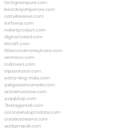
techgreenpure.com
bestdropshipstore.com
cartelreviews.com
surfsway.com
nailartproduct.com
digitactseed.com
lvlcraft.com
90secondmoneyloans.com
xenmicro.com
rodrovers.com
tripssolution.com
satta-king-india.com
yukigassencanada.com
articlehorizone.com
yuqqbbzp.com
7betagents6.com
coronavirusuptodate.com
crackinstreams.com
gadgetspak.com