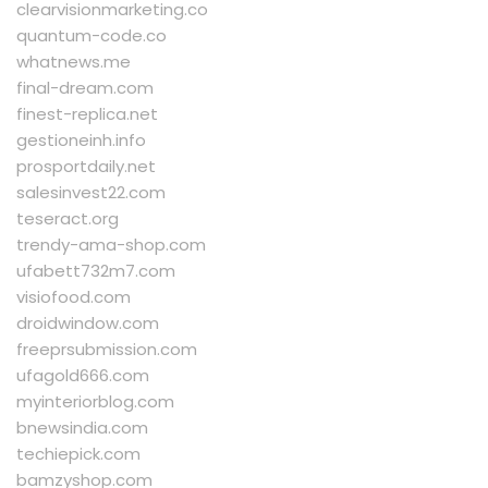
clearvisionmarketing.co
quantum-code.co
whatnews.me
final-dream.com
finest-replica.net
gestioneinh.info
prosportdaily.net
salesinvest22.com
teseract.org
trendy-ama-shop.com
ufabett732m7.com
visiofood.com
droidwindow.com
freeprsubmission.com
ufagold666.com
myinteriorblog.com
bnewsindia.com
techiepick.com
bamzyshop.com