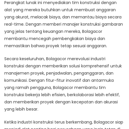
Perangkat lunak ini menyediakan tim konstruksi dengan
alat yang mereka butuhkan untuk membuat anggaran
yang akurat, melacak biaya, dan memantau biaya secara
real-time. Dengan memberi manajer konstruksi gambaran
yang jelas tentang keuangan mereka, Bolagacor
membantu mencegah pembengkakan biaya dan
memastikan bahwa proyek tetap sesuai anggaran.
Secara keseluruhan, Bolagacor merevolusi industri
konstruksi dengan memberikan solusi komprehensif untuk
manajemen proyek, penjadwalan, penganggaran, dan
komunikasi. Dengan fitur-fitur inovatif dan antarmuka
yang ramah pengguna, Bolagacor membantu tim
konstruksi bekerja lebih efisien, berkolaborasi lebih efektif,
dan memberikan proyek dengan kecepatan dan akurasi
yang lebih besar.
Ketika industri konstruksi terus berkembang, Bolagacor siap