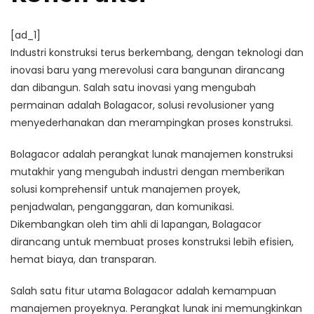
[ad_1]
Industri konstruksi terus berkembang, dengan teknologi dan
inovasi baru yang merevolusi cara bangunan dirancang
dan dibangun. Salah satu inovasi yang mengubah
permainan adalah Bolagacor, solusi revolusioner yang
menyederhanakan dan merampingkan proses konstruksi.
Bolagacor adalah perangkat lunak manajemen konstruksi
mutakhir yang mengubah industri dengan memberikan
solusi komprehensif untuk manajemen proyek,
penjadwalan, penganggaran, dan komunikasi.
Dikembangkan oleh tim ahli di lapangan, Bolagacor
dirancang untuk membuat proses konstruksi lebih efisien,
hemat biaya, dan transparan.
Salah satu fitur utama Bolagacor adalah kemampuan
manajemen proyeknya. Perangkat lunak ini memungkinkan