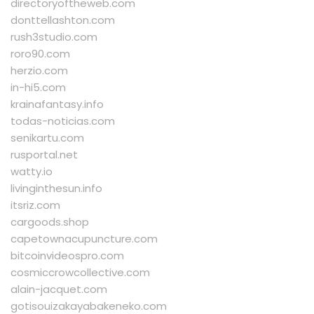
directoryoftheweb.com
donttellashton.com
rush3studio.com
roro90.com
herzio.com
in-hi5.com
krainafantasy.info
todas-noticias.com
senikartu.com
rusportal.net
watty.io
livinginthesun.info
itsriz.com
cargoods.shop
capetownacupuncture.com
bitcoinvideospro.com
cosmiccrowcollective.com
alain-jacquet.com
gotisouizakayabakeneko.com