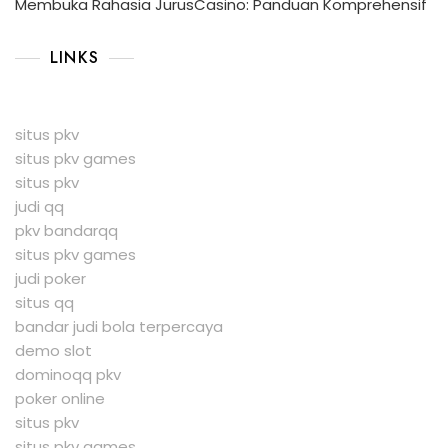
Membuka Rahasia JurusCasino: Panduan Komprehensif
LINKS
situs pkv
situs pkv games
situs pkv
judi qq
pkv bandarqq
situs pkv games
judi poker
situs qq
bandar judi bola terpercaya
demo slot
dominoqq pkv
poker online
situs pkv
situs pkv games