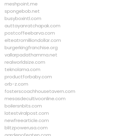
meshpoint.me
spongebob.net
busyboxintl.com
auttayanratchapak.com
postcoffeebarva.com
elteatromilliondollar.com
burgerkingfranchise.org
vallarpadathamma.net
realworldsize.com
teknolama.com
productforbaby.com
orb-z.com
fosterscoachhousetavern.com
mesasdecultivoonline.com
boilersnbits.com
latestviralpost.com
newfreearticle.com
blitzpowerusa.com
gardenofeaten.com