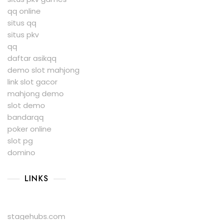
qq online
situs qq
situs pkv
qq
daftar asikqq
demo slot mahjong
link slot gacor
mahjong demo
slot demo
bandarqq
poker online
slot pg
domino
LINKS
stagehubs.com